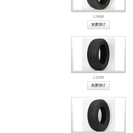
LS988
LS288