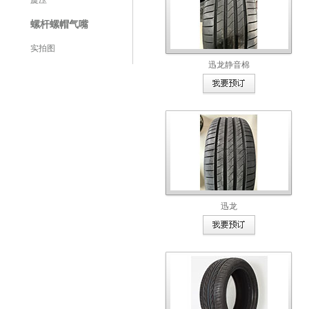
旋压
螺杆螺帽气嘴
实拍图
迅龙静音棉
迅龙