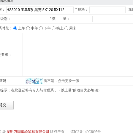
信息填写
牌：
*
规格：
花
度级别：
*
数 量：
系时段：
上午
中午
下午
晚上
周末
他要求：
证码：
看不清，点击更换一张
提示：
在此登记将有专人与你联系，（以上带
*
的项目为必填项）
12 @
昆明万国车轮贸易有限公司
版权所有
滇ICP备14003095号