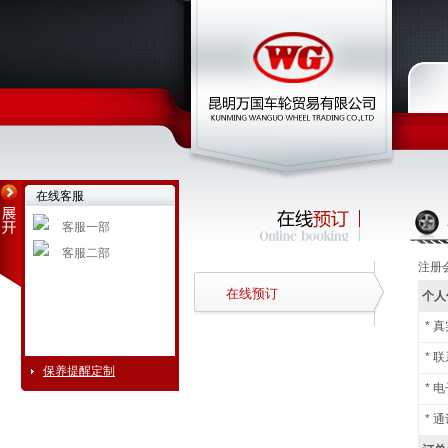
在线客服
客服一部
客服二部
注册
在线预订
个人
*
真
*
联
保养提醒定制
*
电
*
通