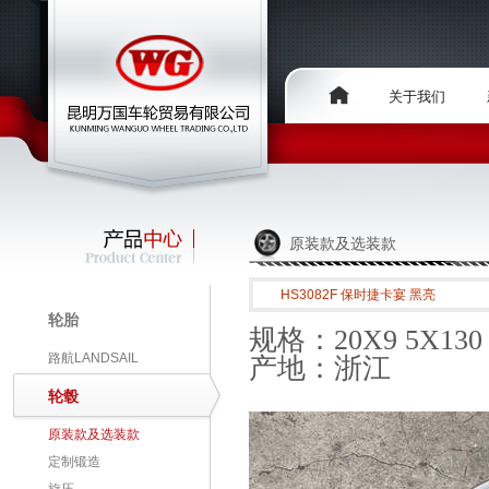
关于我们
原装款及选装款
HS3082F 保时捷卡宴 黑亮
轮胎
规格：20X9 5X130 +
路航LANDSAIL
产地：浙江
轮毂
原装款及选装款
定制锻造