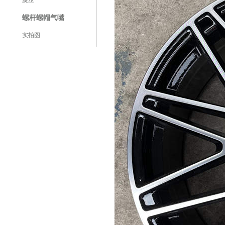
旋压
螺杆螺帽气嘴
实拍图