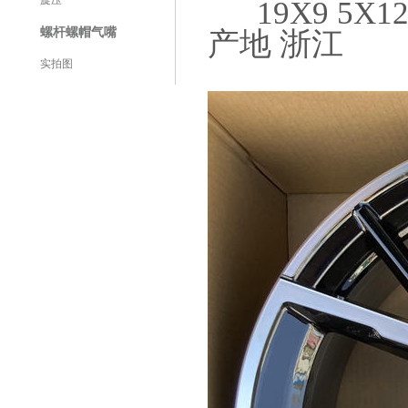
旋压
19X9 5X120 
螺杆螺帽气嘴
产地 浙江
实拍图