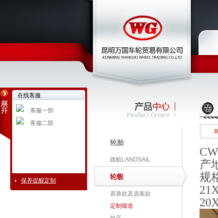
在线客服
客服一部
客服二部
轮胎
CW
路航LANDSAIL
产
规格
轮毂
保养提醒定制
21X
原装款及选装款
20X
定制锻造