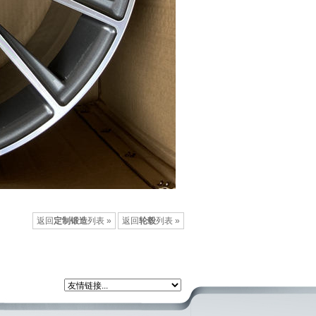
返回
定制锻造
列表 »
返回
轮毂
列表 »