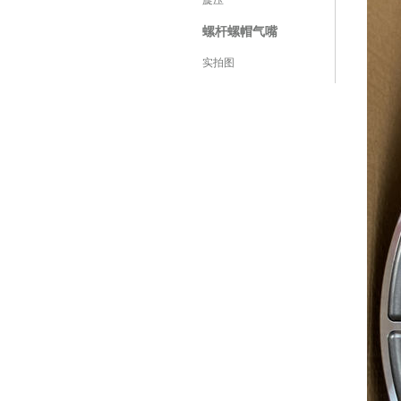
旋压
螺杆螺帽气嘴
实拍图