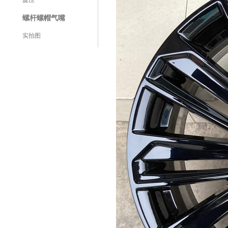
旋压
螺杆螺帽气嘴
实拍图